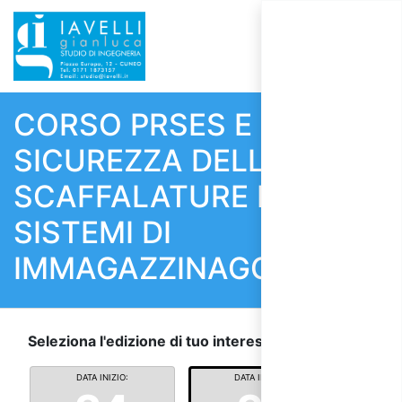
CORSO PRSES E
SICUREZZA DELLE
SCAFFALATURE E
SISTEMI DI
IMMAGAZZINAGGIO