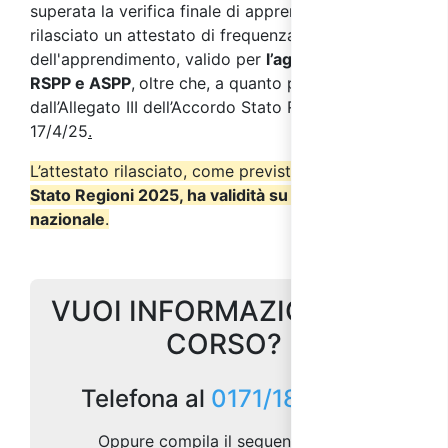
superata la verifica finale di apprendimento, verrà
rilasciato u
n attestato di frequenza con verifica
dell'apprendimento, valido per
l’aggiornamento
RSPP e ASPP
,
oltre che, a quanto previsto
dall’Allegato III dell’Accordo Stato Regioni del
17/4/25
.
L’attestato rilasciato, come previsto dall’
Accordo
Stato Regioni 2025, ha validità su tutto il territorio
nazionale
.
VUOI INFORMAZIONI SUL
CORSO?
Telefona al
0171/1873157
Oppure compila il seguente form: