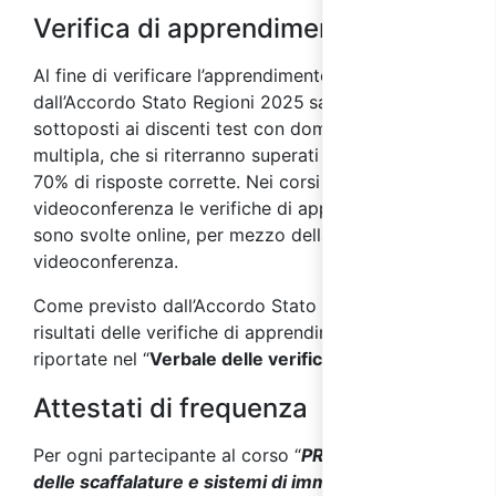
Verifica di apprendimento
Al fine di verificare l’app
rendimento, come previsto
dall’Accordo Stato Regioni 2025
saranno
sottoposti ai discenti test con domande a risposta
multipla, che si riterranno superati con almeno il
70% di risposte corrette. Nei corsi svolti in
videoconferenza le verifiche di apprendimento
sono svolte online, per mezzo della piattaforma di
videoconferenza.
Come previsto dall’Accordo Stato Regioni 2025, i
risultati delle verifiche di apprendimento saranno
riportate nel “
Verbale delle verifiche finali
”.
Attestati di frequenza
Per ogni partecipante al corso “
PRSES e sicurezza
delle scaffalature e sistemi di immagazzinaggio
”,