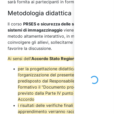
sarà fornita ai partecipanti in formato digitale.
Metodologia didattica
Il corso
PRSES e sicurezza delle scaffalature e
sistemi di immagazzinaggio
viene svolto con
metodo altamente interattivo, in modo da
coinvolgere gli allievi, sollecitarne l’interesse e
favorire la discussione.
Ai sensi dell’
Accordo Stato Regioni del 17/4/2025
:
per la progettazione didattica e
Loading...
l’organizzazione del presente corso è stato
predisposto dal Responsabile del Progetto
Formativo il “Documento progettuale” come
previsto dalla Parte IV punto 2.6 del suddetto
Accordo
i risultati delle verifiche finali di
apprendimento verranno raccolti nel “Verbale