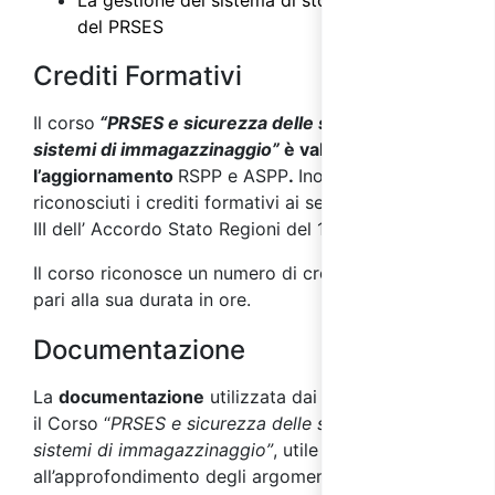
La gestione del sistema di stoccaggio e ruolo
del PRSES
Crediti Formativi
Il corso
“PRSES e sicurezza delle scaffalature e
sistemi di immagazzinaggio”
è valido per
l’aggiornamento
RSPP e ASPP
.
Inoltre sono
riconosciuti i crediti formativi ai sensi dell’allegato
III dell’ Accordo Stato Regioni del 17/04/2025.
Il corso riconosce un numero di crediti formativi
pari alla sua durata in ore.
Documentazione
La
documentazione
utilizzata dai docenti durante
il Corso “
PRSES e sicurezza delle scaffalature e
sistemi di immagazzinaggio”
, utile
all’approfondimento degli argomenti affrontati,