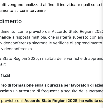
colti vengono analizzati al fine di individuare quali sono i 
oramento su cui intervenire.
ndimento
rendimento, come previsto dall’Accordo Stato Regioni 2025
s
mande
a risposta multipla, che si riterrà superato con almen
in videoconferenza sincrona le verifiche di apprendimento so
i videoconferenza.
Stato Regioni 2025, i risultati delle verifiche di apprendi
ali
”.
enza
rso di formazione sulla sicurezza per lavoratori di aziende
lasciato un attestato di frequenza a seguito del superamento
 previsto dall’
Accordo Stato Regioni 2025, ha validità su tut