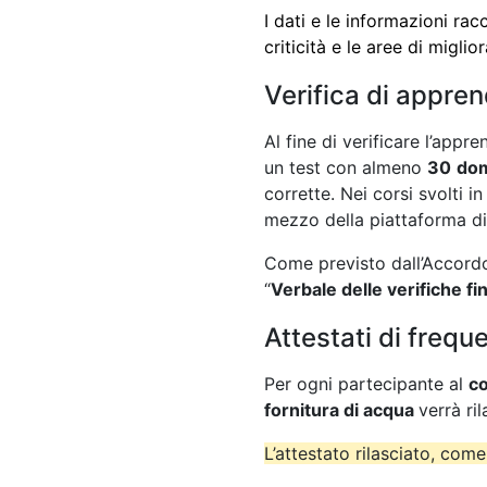
I dati e le informazioni rac
criticità e le aree di migli
Verifica di appre
Al fine di verificare l’app
un test con almeno
30
do
corrette. Nei corsi svolti 
mezzo della piattaforma d
Come previsto dall’Accordo 
“
Verbale delle verifiche fin
Attestati di frequ
Per ogni partecipante al
co
fornitura di acqua
verrà ri
L’attestato rilasciato, come