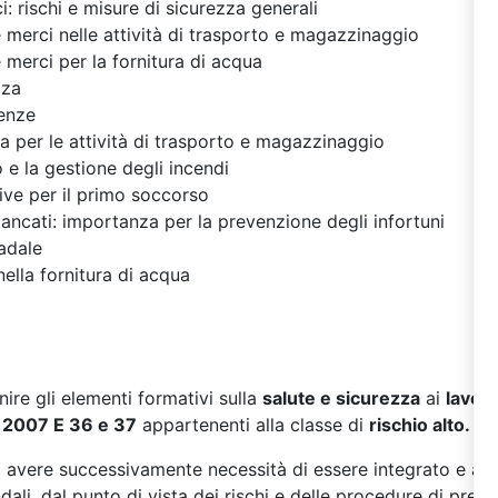
 rischi e misure di sicurezza generali
merci nelle attività di trasporto e magazzinaggio
merci per la fornitura di acqua
zza
enze
a per le attività di trasporto e magazzinaggio
 e la gestione degli incendi
ve per il primo soccorso
mancati: importanza per la prevenzione degli infortuni
radale
 nella fornitura di acqua
rnire gli elementi formativi sulla
salute e sicurezza
ai
lavora
2007 E 36 e 37
appartenenti alla classe di
rischio alto.
à avere successivamente necessità di essere integrato e am
ndali, dal punto di vista dei rischi e delle procedure di pre