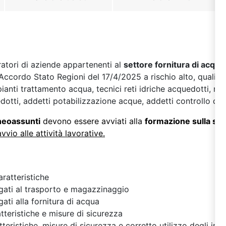
oratori di aziende appartenenti al
settore fornitura di acqua
ll’Accordo Stato Regioni del 17/4/2025 a rischio alto, quali 
anti trattamento acqua, tecnici reti idriche acquedotti, ma
otti, addetti potabilizzazione acque, addetti controllo qua
 neoassunti
devono essere avviati alla
formazione sulla si
avvio alle attività lavorative.
caratteristiche
legati al trasporto e magazzinaggio
egati alla fornitura di acqua
tteristiche e misure di sicurezza
tteristiche, misure di sicurezza e corretto utilizzo degli impi