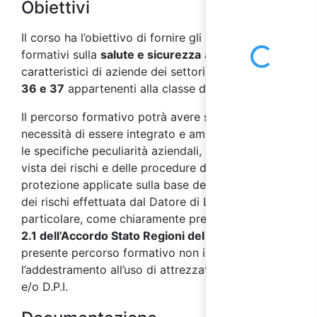
Obiettivi
Loading...
Il corso ha l’obiettivo di fornire gli elementi
formativi sulla
salute e sicurezza
ai
lavoratori
,
caratteristici di aziende dei settori
ATECO 2007 E
36 e 37
appartenenti alla classe di
rischio alto.
Il percorso formativo potrà avere successivamente
necessità di essere integrato e ampliato secondo
le specifiche peculiarità aziendali, dal punto di
vista dei rischi e delle procedure di prevenzione e
protezione applicate sulla base della valutazione
dei rischi effettuata dal Datore di Lavoro. In
particolare, come chiaramente precisato dal
punto
2.1 dell’Accordo Stato Regioni del 17/04/2025
, il
presente percorso formativo non include
l’addestramento all’uso di attrezzature di lavoro
e/o D.P.I.