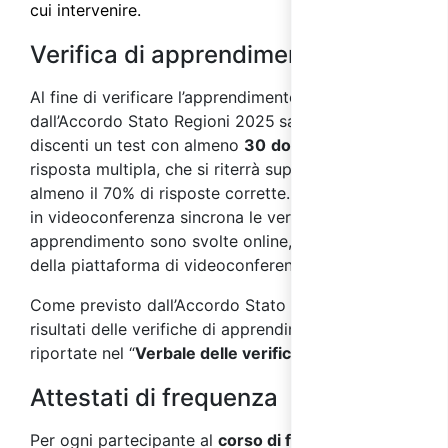
cui intervenire.
Verifica di apprendimento
Al fine di verificare l’apprendim
ento, come previsto
dall’Accordo Stato Regioni 2025
sarà sottoposto ai
discenti un test con almeno
30
domande
a
risposta multipla, che si riterrà superato con
almeno il 70
% di risposte corrette. Nei corsi svolti
in videoconferenza sincrona le verifiche di
apprendimento sono svolte online, per mezzo
della piattaforma di videoconferenza.
Come previsto dall’Accordo Stato Regioni 2025, i
risultati delle verifiche di apprendimento saranno
riportate nel “
Verbale delle verifiche finali
”.
Attestati di frequenza
Per ogni partecipante al
corso di formazione sulla