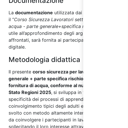
Documentazione
La
documentazione
utilizzata dai docenti durante
il “
Corso Sicurezza Lavoratori settore fornitura di
acqua - parte generale+specifica rischio alto”
,
utile all’approfondimento degli argomenti
affrontati, sarà fornita ai partecipanti in formato
digitale.
Metodologia didattica
Il presente
corso sicurezza per lavoratori parte
generale + parte specifica rischio alto settore
fornitura di acqua, conforme al nuovo Accordo
Stato Regioni 2025
,
si sviluppa in funzione delle
specificità dei processi di apprendimento e
coinvolgimento tipici degli adulti ed è quindi
svolto con metodo altamente interattivo, in modo
da coinvolgere i partecipanti in lavori di gruppo
sollecitando il loro interesse attraverso l’analisi di