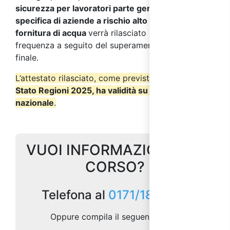
sicurezza per lavoratori parte generale + parte
specifica di aziende a rischio alto del settore
fornitura di acqua
verrà rilasciato un attestato di
frequenza a seguito del superamento del test
finale.
L’attestato rilasciato, come previsto dall’
Accordo
Stato Regioni 2025, ha validità su tutto il territorio
nazionale
.
VUOI INFORMAZIONI SUL
CORSO?
Telefona al
0171/1873157
Oppure compila il seguente form: