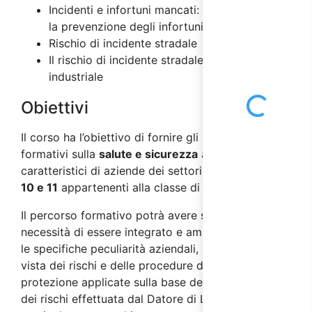
Incidenti e infortuni mancati: importanza per
la prevenzione degli infortuni
Rischio di incidente stradale
Il rischio di incidente stradale nel settore
Loading...
industriale
Obiettivi
Il corso ha l’obiettivo di fornire gli elementi
formativi sulla
salute e sicurezza
ai
lavoratori
,
caratteristici di aziende dei settori
ATECO 2007 C
10 e 11
appartenenti alla classe di
rischio alto
.
Il percorso formativo potrà avere successivamente
necessità di essere integrato e ampliato secondo
le specifiche peculiarità aziendali, dal punto di
vista dei rischi e delle procedure di prevenzione e
protezione applicate sulla base della valutazione
dei rischi effettuata dal Datore di Lavoro. In