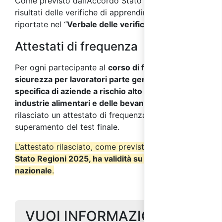
Come previsto dall’Accordo Stato Regioni 2025, i
risultati delle verifiche di apprendimento s
aranno
riportate nel “
Verbale delle verifiche finali
”.
Attestati di frequenza
Per ogni partecipante al
corso di formazione sulla
sicurezza per lavoratori parte generale+parte
specifica di aziende a rischio alto del settore
industrie alimentari e delle bevande
verrà
rilasciato un attestato di frequenza a seguito del
superamento del test finale.
L’attestato rilasciato, come previsto dall’
Accordo
Stato Regioni 2025, ha validità su tutto il territorio
nazionale
.
VUOI INFORMAZIONI SUL