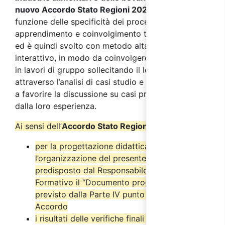
nuovo Accordo Stato Regioni 2025
,
si sviluppa in
funzione delle specificità dei processi di
apprendimento e coinvolgimento tipici degli adulti
ed è quindi svolto con metodo altamente
interattivo, in modo da coinvolgere i partecipanti
in lavori di gruppo sollecitando il loro interesse
attraverso l’analisi di casi studio e simulazioni volte
a favorire la discussione su casi pratici provenienti
dalla loro esperienza.
Ai sensi dell’
Accordo Stato Regioni del 17/4/2025
:
per la progettazione didattica e
l’organizzazione del presente corso è stato
predisposto dal Responsabile del Progetto
Formativo il “Documento progettuale” come
previsto dalla Parte IV punto 2.6 del suddetto
Accordo
i risultati delle verifiche finali di