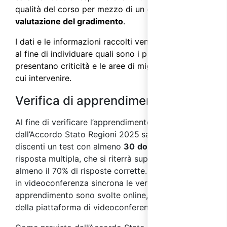
qualità del corso per mezzo di un
questionario di
valutazione del gradimento
.
I dati e le informazioni raccolti vengono analizzati
al fine di individuare quali sono i processi che
presentano criticità e le aree di miglioramento su
cui intervenire.
Verifica di apprendimento
Al fine di verificare l’apprendimento, come previs
to
dall’Accordo Stato Regioni 2025
sarà sottoposto ai
discenti un test con almeno
30
domande
a
risposta multipla, che si riterrà superato con
almeno il 70% di risposte corrette. Nei corsi svolti
in videoconferenza sincrona le verifiche di
apprendimento sono svolte online, per mezzo
della piattaforma di videoconferenza.