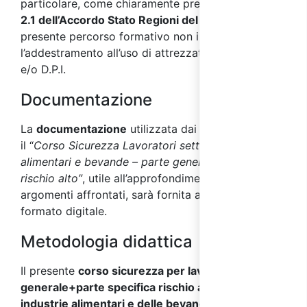
particolare, come chiaramente precisato dal
punto
2.1 dell’Accordo Stato Regioni del 17/04/2025
, il
presente percorso formativo non include
l’addestramento all’uso di attrezzature di lavoro
e/o D.P.I.
Documentazione
La
documentazione
utilizzata dai docenti durante
il “
Corso Sicurezza Lavoratori settore industrie
alimentari e bevande – parte generale+specifica
rischio alto”
, utile all’approfondimento degli
argomenti affrontati, sarà fornita ai partecipanti in
formato digitale.
Metodologia didattica
Il presente
corso sicurezza per lavoratori parte
generale+parte specifica rischio alto settore
industrie alimentari e delle bevande, conforme al