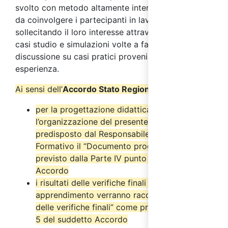
svolto con metodo altamente interattivo, in modo
da coinvolgere i partecipanti in lavori di gruppo
sollecitando il loro interesse attraverso l’analisi di
casi studio e simulazioni volte a favorire la
discussione su casi pratici provenienti dalla loro
esperienza.
Ai sensi dell’
Accordo Stato Regioni del 17/4/2025
:
per la progettazione didattica e
l’organizzazione del presente corso è stato
predisposto dal Responsabile del Progetto
Formativo il “Documento progettuale” come
previsto dalla Parte IV punto 2.6 del suddetto
Accordo
i risultati delle verifiche finali di
apprendimento verranno raccolti nel “Verbale
delle verifiche finali” come previsto dal punto
5 del suddetto Accordo