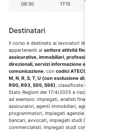
Destinatari
Il corso è destinato ai lavoratori di aziende
appartenenti al
settore attività finanziarie,
assicurative, immobiliari, professionali e
direzionali, servizi informazione e
comunicazione
, con
codici ATECO 2007 J, K, L,
M, N, R, S, T, U (con esclusione di: M75, N80, N81,
R90, R93, S95, S96)
, classificate dall’Accordo
Stato Regioni del 17/4/2025 a rischio basso, quali
ad esempio: impiegati, analisti finanziari, operatori
assicurativi, agenti immobiliari, agenti finanziari,
programmatori, impiegati agenzie di stampa,
bancari, avvocati, impiegati studi legali,
commercialisti, impiegati studi commercialisti,