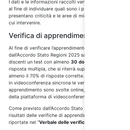
I dati e le informazioni raccolti vengono analizzati
al fine di individuare quali sono i processi che
presentano criticità e le aree di miglioramento su
cui intervenire.
Verifica di apprendimento
Al fine di verificare l’apprendimento, come previsto
dall’Accordo Stato Regioni 2025
sarà sottoposto ai
discenti un test con almeno
30
domande
a
risposta multipla, che si riterrà superato con
almeno il 70% di risposte corrette. Nei corsi svolti
in videoconferenza sincrona le verifiche di
apprendimento sono svolte online, per mezzo
della piattaforma di videoconferenza.
Come previsto dall’Accordo Stato Regioni 2025, i
risultati delle verifiche di apprendimento saranno
riportate nel “
Verbale delle verifiche finali
”.