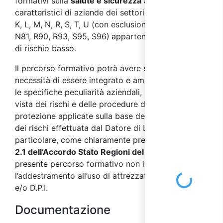
formativi sulla
salute e sicurezza
ai
lavoratori
,
caratteristici di aziende dei settori ATECO 2007 J,
K, L, M, N, R, S, T, U (con esclusione di: M75, N80,
N81, R90, R93, S95, S96)
appartenenti alla classe
di rischio basso.
Il percorso formativo potrà avere successivamente
necessità di essere integrato e ampliato secondo
le specifiche peculiarità aziendali, dal punto di
vista dei rischi e delle procedure di prevenzione e
protezione applicate sulla base della valutazione
dei rischi effettuata dal Datore di Lavoro. In
particolare, come chiaramente precisato dal
punto
2.1 dell’Accordo Stato Regioni del 17/04/2025
, il
presente percorso formativo non include
l’addestramento all’uso di attrezzature di lavoro
Loading...
e/o D.P.I.
Documentazione