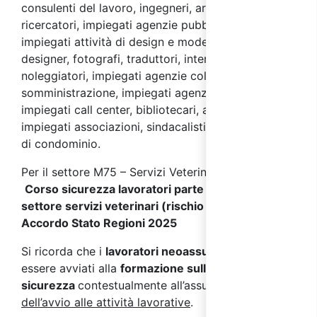
consulenti del lavoro, ingegneri, architetti,
ricercatori, impiegati agenzie pubblicitarie, grafici,
impiegati attività di design e mode, interior
designer, fotografi, traduttori, interpreti,
noleggiatori, impiegati agenzie collocamento e
somministrazione, impiegati agenzie di viaggio,
impiegati call center, bibliotecari, addetti ai musei,
impiegati associazioni, sindacalisti, amministratori
di condominio.
Per il settore M75 – Servizi Veterinari, vai al corso:
Corso sicurezza lavoratori parte specifica
settore servizi veterinari (rischio basso) -
Accordo Stato Regioni 2025
Si ricorda che i
lavoratori neoassunti
devono
essere avviati alla
formazione sulla
sicurezza
contestualmente all’assunzione e
prima
dell’avvio alle attività lavorative
.