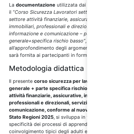
La
documentazione
utilizzata dai docenti durante
il “
Corso Sicurezza Lavoratori settore attività
settore attività finanziarie, assicurative,
immobiliari, professionali e direzionali, servizi
informazione e comunicazione – parte
generale+specifica rischio basso”
, utile
all’approfondimento degli argomenti affrontati,
sarà fornita ai partecipanti in formato digitale.
Metodologia didattica
Il presente
corso sicurezza per lavoratori parte
generale + parte specifica rischio basso settore
attività finanziarie, assicurative, immobiliari,
professionali e direzionali, servizi informazione e
comunicazione, conforme al nuovo Accordo
Stato Regioni 2025
,
si sviluppa in funzione delle
specificità dei processi di apprendimento e
coinvolgimento tipici degli adulti ed è quindi