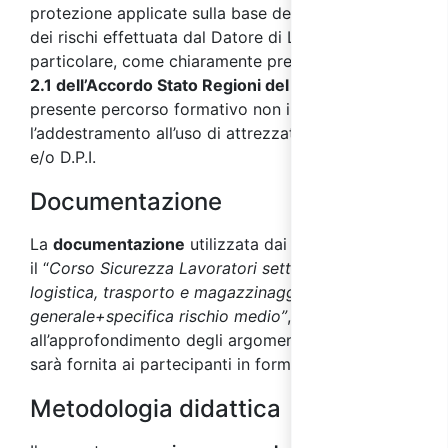
protezione applicate sulla base della valutazione
dei rischi effettuata dal Datore di Lavoro. In
particolare, come chiaramente precisato dal
punto
2.1 dell’Accordo Stato Regioni del 17/04/2025
, il
presente percorso formativo non include
l’addestramento all’uso di attrezzature di lavoro
e/o D.P.I.
Documentazione
La
documentazione
utilizzata dai docenti durante
il “
Corso Sicurezza Lavoratori settore
logistica, trasporto e magazzinaggio - parte
generale+specifica rischio medio”
, utile
all’approfondimento degli argomenti affrontati,
sarà fornita ai partecipanti in formato digitale.
Metodologia didattica