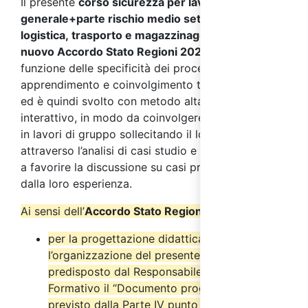
Il presente
corso sicurezza per lavoratori parte
generale+parte rischio medio settore
logistica, trasporto e magazzinaggio, conforme al
nuovo Accordo Stato Regioni 2025
,
si sviluppa in
funzione delle specificità dei processi di
apprendimento e coinvolgimento tipici degli adulti
ed è quindi svolto con metodo altamente
interattivo, in modo da coinvolgere i partecipanti
in lavori di gruppo sollecitando il loro interesse
attraverso l’analisi di casi studio e simulazioni volte
a favorire la discussione su casi pratici provenienti
dalla loro esperienza.
Ai sensi dell’
Accordo Stato Regioni del 17/4/2025
:
per la progettazione didattica e
l’organizzazione del presente corso è stato
predisposto dal Responsabile del Progetto
Formativo il “Documento progettuale” come
previsto dalla Parte IV punto 2.6 del suddetto