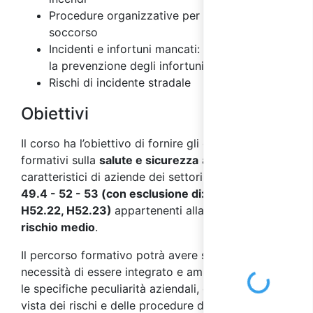
Procedure organizzative per il primo
soccorso
Incidenti e infortuni mancati: importanza per
la prevenzione degli infortuni
Rischi di incidente stradale
Obiettivi
Il corso ha l’obiettivo di fornire gli elementi
formativi sulla
salute e sicurezza
ai
lavoratori
,
caratteristici di aziende dei settori
ATECO 2007 H
49.4 - 52 - 53 (con esclusione di: H52.21,
H52.22, H52.23)
appartenenti alla classe di
rischio medio
.
Il percorso formativo potrà avere successivamente
necessità di essere integrato e ampliato secondo
Loading...
le specifiche peculiarità aziendali, dal punto di
vista dei rischi e delle procedure di prevenzione e