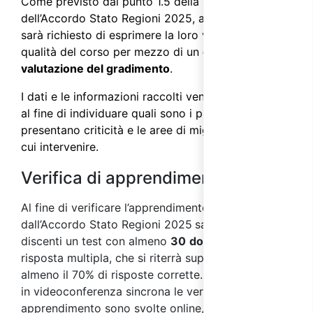
Come previsto dal punto 1.5 della parte IV
dell’
Accordo Stato Regioni 2025
, ai partecipanti
sarà richiesto di esprimere la loro valutazione sulla
qualità del corso per mezzo di un
questionario di
valutazione del gradimento
.
I dati e le informazioni raccolti vengono analizzati
al fine di individuare quali sono i processi che
presentano criticità e le aree di miglioramento su
cui intervenire.
Verifica di apprendimento
Al fine di
verificare l’apprendimento, come previsto
dall’Accordo Stato Regioni 2025
sarà sottoposto ai
discenti un test con almeno
30
domande
a
risposta multipla, che si riterrà superato con
almeno il 70% di risposte corrette. Nei corsi svolti
in videoconferenza sincrona le verifiche di
apprendimento sono svolte online, per mezzo