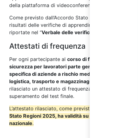
della piattaforma di videoconferenza.
Come previsto dall’Accordo Stato Regioni 2025, i
risultati delle verifiche di apprendimento saranno
riportate nel “
Verbale delle verifiche finali
”.
Attestati di frequenza
Per ogni partecipante al
corso di formazione sulla
sicurezza per lavoratori parte generale+parte
specifica di aziende a rischio medio del settore
logistica, trasporto e magazzinaggio
verrà
rilasciato un attestato di frequenza a seguito del
superamento del test finale.
L’attestato rilasciato, come previsto dall’
Accordo
Stato Regioni 2025, ha validità su tutto il territorio
nazionale
.