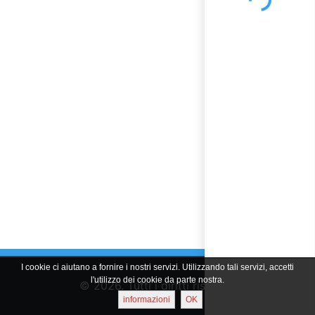
Loading...
I cookie ci aiutano a fornire i nostri servizi. Utilizzando tali servizi, accetti
l'utilizzo dei cookie da parte nostra.
© 2026. Tutti i diritti riservati
informazioni
OK