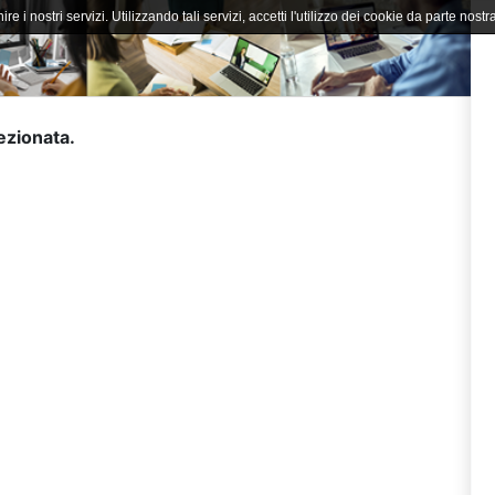
ire i nostri servizi. Utilizzando tali servizi, accetti l'utilizzo dei cookie da parte nostra
lezionata.