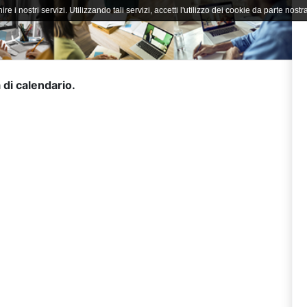
ire i nostri servizi. Utilizzando tali servizi, accetti l'utilizzo dei cookie da parte nostra
 di calendario.